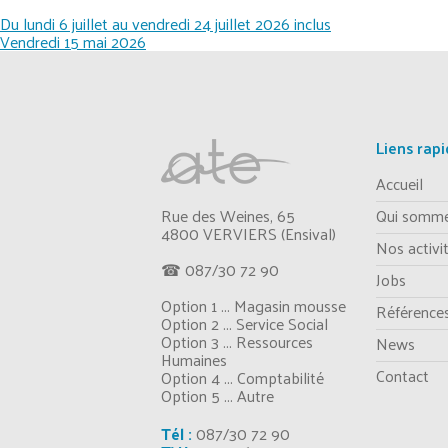
Navigation
Du lundi 6 juillet au vendredi 24 juillet 2026 inclus
Vendredi 15 mai 2026
de
l’article
Liens rap
Accueil
Rue des Weines, 65
Qui somme
4800 VERVIERS (Ensival)
Nos activi
☎ 087/30 72 90
Jobs
Option 1 ... Magasin mousse
Référence
Option 2 ... Service Social
Option 3 ... Ressources
News
Humaines
Contact
Option 4 ... Comptabilité
Option 5 ... Autre
Tél :
087/30 72 90