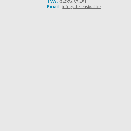
TVA :
0407.637.451
Email :
info@ate-ensival.be